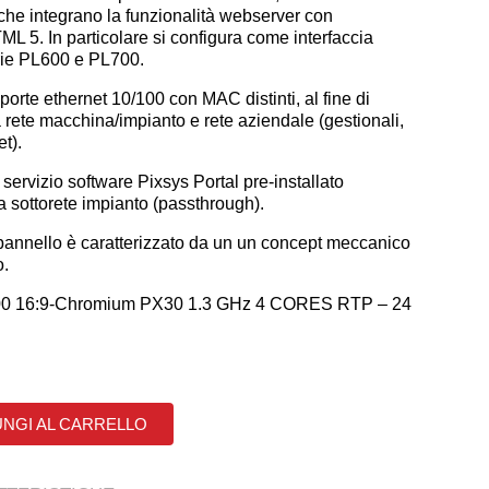
che integrano la funzionalità webserver con
L 5. In particolare si configura come interfaccia
erie PL600 e PL700.
orte ethernet 10/100 con MAC distinti, al fine di
 rete macchina/impianto e rete aziendale (gestionali,
et).
ervizio software Pixsys Portal pre-installato
a sottorete impianto (passthrough).
pannello è caratterizzato da un un concept meccanico
o.
00 16:9-Chromium PX30 1.3 GHz 4 CORES RTP – 24
NGI AL CARRELLO