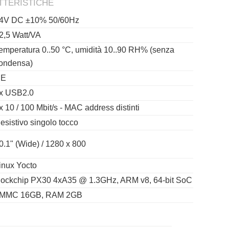
TTERISTICHE
4V DC ±10% 50/60Hz
2,5 Watt/VA
emperatura 0..50 °C, umidità 10..90 RH% (senza
ondensa)
CE
x USB2.0
x 10 / 100 Mbit/s - MAC address distinti
esistivo singolo tocco
0.1" (Wide) / 1280 x 800
inux Yocto
ockchip PX30 4xA35 @ 1.3GHz, ARM v8, 64-bit SoC
MMC 16GB, RAM 2GB