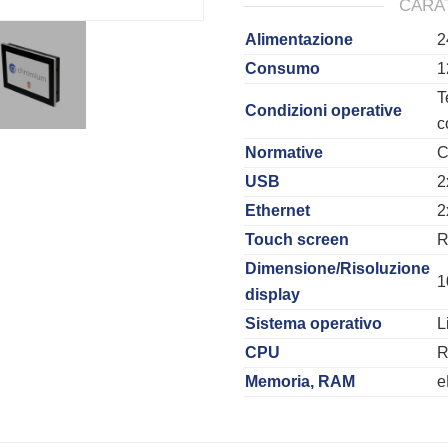
CARA
Alimentazione
2
Consumo
1
T
Condizioni operative
c
Normative
USB
2
Ethernet
2
Touch screen
R
Dimensione/Risoluzione
1
display
Sistema operativo
L
CPU
R
Memoria, RAM
e