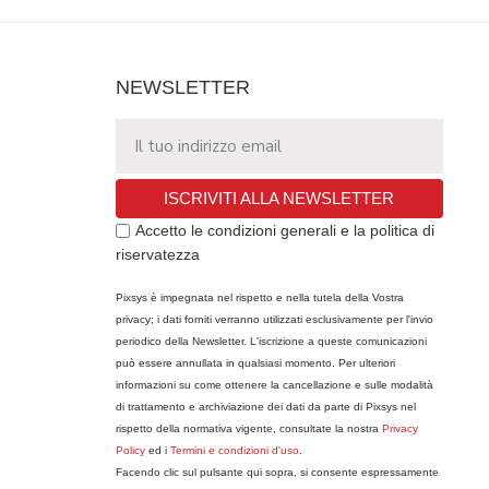
NEWSLETTER
ISCRIVITI ALLA NEWSLETTER
Accetto le condizioni generali e la politica di
riservatezza
Pixsys è impegnata nel rispetto e nella tutela della Vostra
privacy; i dati forniti verranno utilizzati esclusivamente per l'invio
periodico della Newsletter. L'iscrizione a queste comunicazioni
può essere annullata in qualsiasi momento. Per ulteriori
informazioni su come ottenere la cancellazione e sulle modalità
di trattamento e archiviazione dei dati da parte di Pixsys nel
rispetto della normativa vigente, consultate la nostra
Privacy
Policy
ed i
Termini e condizioni d'uso
.
Facendo clic sul pulsante qui sopra, si consente espressamente