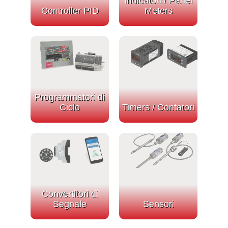
Indicatori / Panel
Controller PID
Meters
Programmatori di
Ciclo
Timers / Contatori
Convertitori di
Segnale
Sensori