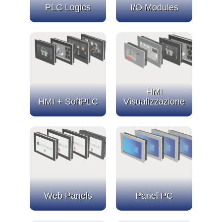
PLC Logics
I/O Modules
HMI
HMI + SoftPLC
Visualizzazione
Web Panels
Panel PC